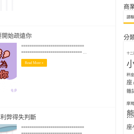
商
請
要開始疏遠你
分
==============================
============================= …
十二
Read More »
秤
座
雜
摩
用利弊得失判斷
座
==============================
============================= …