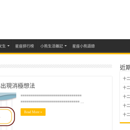
女生
星座排行榜
小熊生活雜記
星座小熊語錄
近
十二
易出現消極想法
十二
==============================
十
============================= …
十二星
Read More »
十二