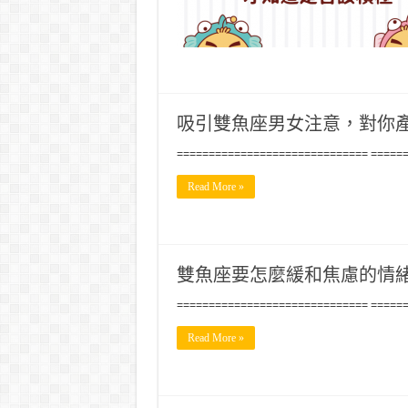
吸引雙魚座男女注意，對你
============================== =====
Read More »
雙魚座要怎麼緩和焦慮的情
============================== =====
Read More »