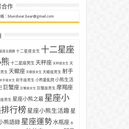
業合作
聯絡：
bluesbear.bear@gmail.com
類
十二星座
十二星座女生
星座主題趣
小熊
天秤座
十二星座男生
天
天秤座女生
天蠍座
射手
座男生
天蠍座男生
天蠍座女生
小熊生活
射手座男生
小熊愛亂問
射手座女生
巨蟹座
摩羯座
記
巨蟹座男生
巨蟹座女生
星座小
星座小熊之最
羯座男生
熊排行榜
星座小熊生活趣
星
星座運勢
小熊語錄
水瓶座
水