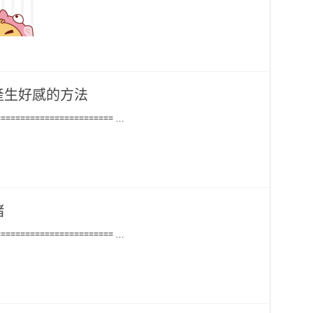
產生好感的方法
======================== …
緒
======================== …