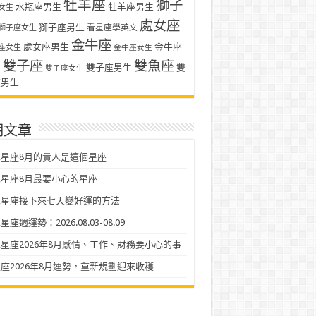
牡羊座
獅子
水瓶座男生
牡羊座男生
女生
處女座
獅子座男生
看星座學英文
獅子座女生
金牛座
處女座男生
金牛座
座女生
金牛座女生
雙子座
雙魚座
生
雙子座男生
雙
雙子座女生
座男生
期文章
星座8月的貴人是這個星座
星座8月最要小心的星座
二星座接下來七天變好運的方法
座週運勢：2026.08.03-08.09
星座2026年8月感情、工作、財務要小心的事
座2026年8月運勢，重新規劃迎來收穫