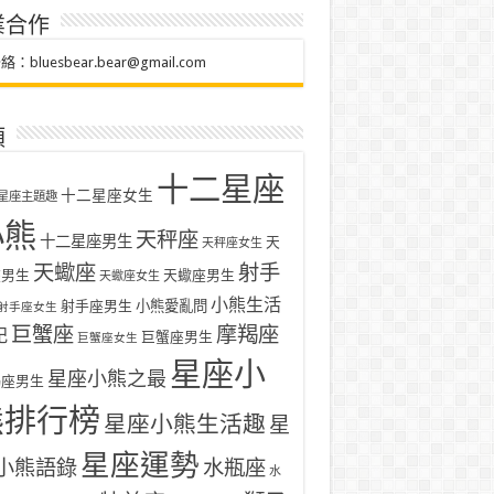
業合作
聯絡：
bluesbear.bear@gmail.com
類
十二星座
十二星座女生
星座主題趣
小熊
天秤座
十二星座男生
天
天秤座女生
天蠍座
射手
座男生
天蠍座男生
天蠍座女生
小熊生活
射手座男生
小熊愛亂問
射手座女生
巨蟹座
摩羯座
記
巨蟹座男生
巨蟹座女生
星座小
星座小熊之最
羯座男生
熊排行榜
星座小熊生活趣
星
星座運勢
小熊語錄
水瓶座
水