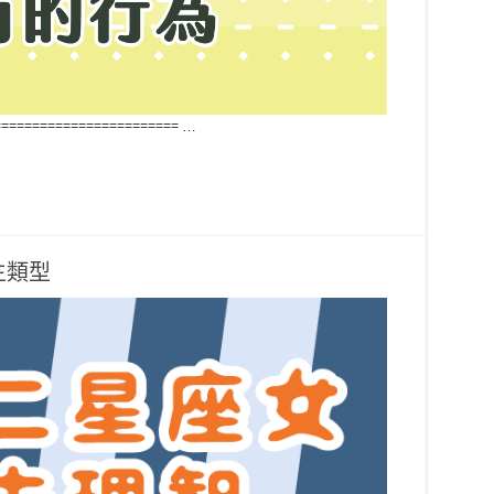
======================== …
生類型