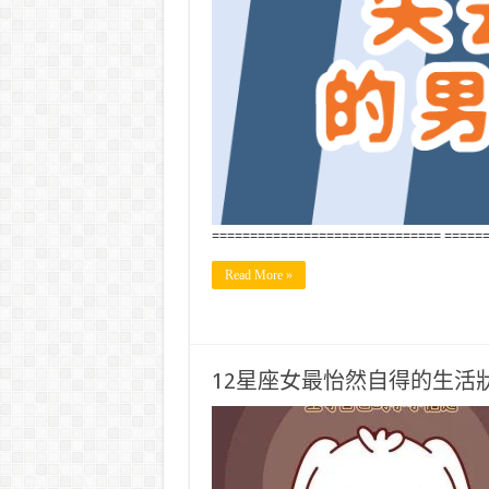
============================== =====
Read More »
12星座女最怡然自得的生活