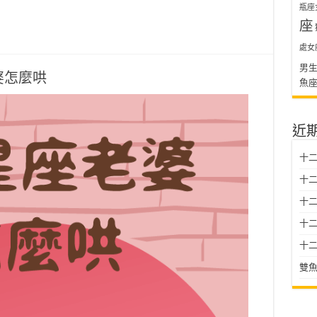
瓶座
座
處女
男
婆怎麼哄
魚
近
十二
十二
十
十二星
十二
雙魚