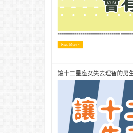
============================== =====
Read More »
讓十二星座女失去理智的男