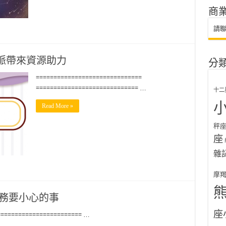
商
請
人脈帶來資源助力
分
==============================
============================= …
十二
Read More »
秤
座
雜
摩
務要小心的事
座
======================== …