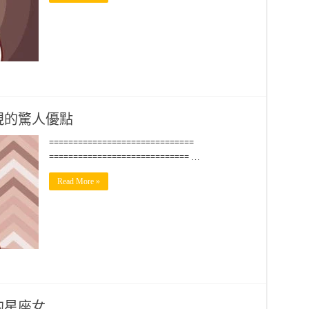
現的驚人優點
==============================
============================= …
Read More »
的星座女