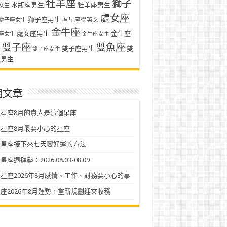
牡羊座
獅子
水瓶座男生
牡羊座男生
女生
處女座
獅子座男生
看星座學英文
獅子座女生
金牛座
處女座男生
金牛座
座女生
金牛座女生
雙子座
雙魚座
生
雙子座男生
雙
雙子座女生
座男生
期文章
星座8月的貴人是這個星座
星座8月最要小心的星座
二星座接下來七天變好運的方法
座週運勢：2026.08.03-08.09
星座2026年8月感情、工作、財務要小心的事
座2026年8月運勢，重新規劃迎來收穫