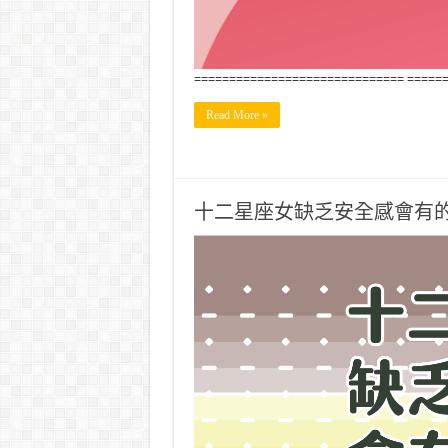
============================== =====
Read More »
十二星座女缺乏安全感會有