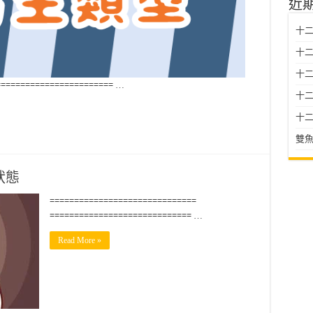
近
十二
十二
十
======================== …
十二星
十二
雙魚
狀態
==============================
============================= …
Read More »