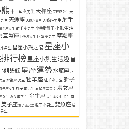
小熊
天秤座
十二星座男生
天
天秤座女生
天蠍座
射手
座男生
天蠍座男生
天蠍座女生
小熊生活
射手座男生
小熊愛亂問
射手座女生
巨蟹座
摩羯座
記
巨蟹座男生
巨蟹座女生
星座小
星座小熊之最
羯座男生
熊排行榜
星座小熊生活趣
星
星座運勢
小熊語錄
水瓶座
水
牡羊座
獅子
水瓶座男生
牡羊座男生
女生
處女座
獅子座男生
看星座學英文
獅子座女生
金牛座
處女座男生
金牛座
座女生
金牛座女生
雙子座
雙魚座
生
雙子座男生
雙
雙子座女生
座男生