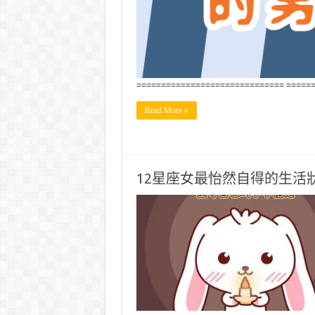
============================== =====
Read More »
12星座女最怡然自得的生活