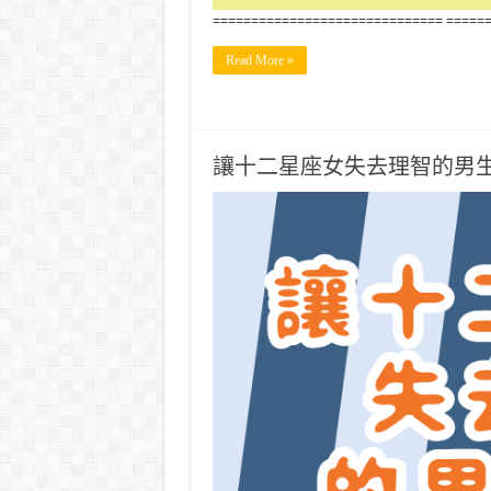
============================== =====
Read More »
讓十二星座女失去理智的男