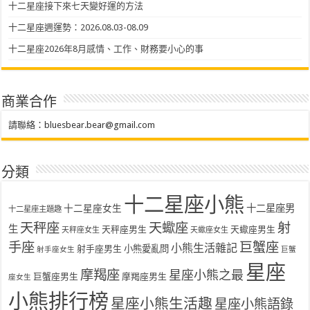
十二星座接下來七天變好運的方法
十二星座週運勢：2026.08.03-08.09
十二星座2026年8月感情、工作、財務要小心的事
商業合作
請聯絡：
bluesbear.bear@gmail.com
分類
十二星座小熊
十二星座女生
十二星座男
十二星座主題趣
天秤座
天蠍座
射
生
天秤座男生
天蠍座男生
天秤座女生
天蠍座女生
手座
巨蟹座
小熊生活雜記
射手座男生
小熊愛亂問
射手座女生
巨蟹
星座
摩羯座
星座小熊之最
巨蟹座男生
摩羯座男生
座女生
小熊排行榜
星座小熊生活趣
星座小熊語錄