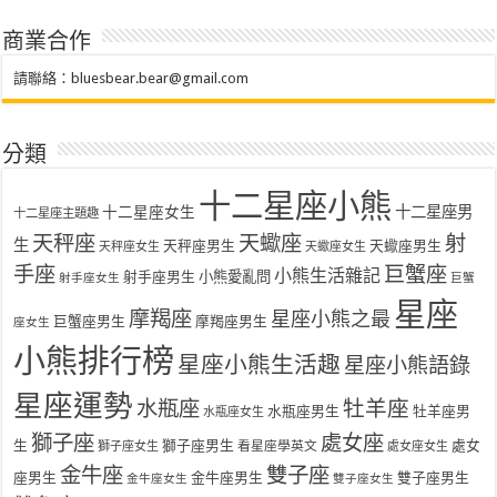
商業合作
請聯絡：
bluesbear.bear@gmail.com
分類
十二星座小熊
十二星座女生
十二星座男
十二星座主題趣
天秤座
天蠍座
射
生
天秤座男生
天蠍座男生
天秤座女生
天蠍座女生
手座
巨蟹座
小熊生活雜記
射手座男生
小熊愛亂問
射手座女生
巨蟹
星座
摩羯座
星座小熊之最
巨蟹座男生
摩羯座男生
座女生
小熊排行榜
星座小熊生活趣
星座小熊語錄
星座運勢
水瓶座
牡羊座
水瓶座男生
牡羊座男
水瓶座女生
獅子座
處女座
生
獅子座男生
處女
看星座學英文
獅子座女生
處女座女生
金牛座
雙子座
座男生
金牛座男生
雙子座男生
金牛座女生
雙子座女生