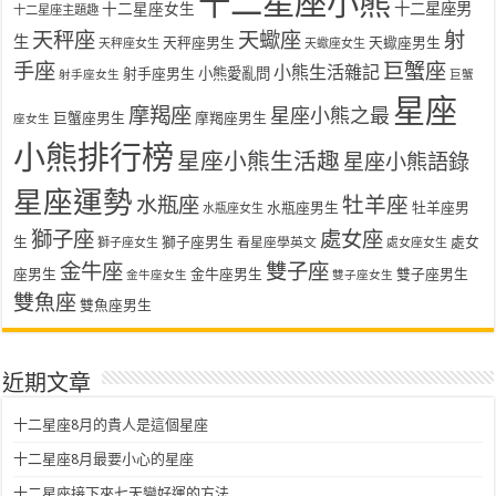
十二星座小熊
十二星座女生
十二星座男
十二星座主題趣
天秤座
天蠍座
射
生
天秤座男生
天蠍座男生
天秤座女生
天蠍座女生
手座
巨蟹座
小熊生活雜記
射手座男生
小熊愛亂問
射手座女生
巨蟹
星座
摩羯座
星座小熊之最
巨蟹座男生
摩羯座男生
座女生
小熊排行榜
星座小熊生活趣
星座小熊語錄
星座運勢
水瓶座
牡羊座
水瓶座男生
牡羊座男
水瓶座女生
獅子座
處女座
生
獅子座男生
處女
看星座學英文
獅子座女生
處女座女生
金牛座
雙子座
座男生
金牛座男生
雙子座男生
金牛座女生
雙子座女生
雙魚座
雙魚座男生
近期文章
十二星座8月的貴人是這個星座
十二星座8月最要小心的星座
十二星座接下來七天變好運的方法