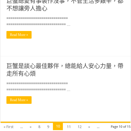
巨蟹總愛有事裝作沒事，不管生活多艱辛，都
不想讓旁人擔心
==============================
============================= …
Read More »
巨蟹是談心最佳夥伴，總能給人安心力量，帶
走所有心煩
==============================
============================= …
Read More »
10
« First
...
«
8
9
11
12
»
...
Page 10 of 15