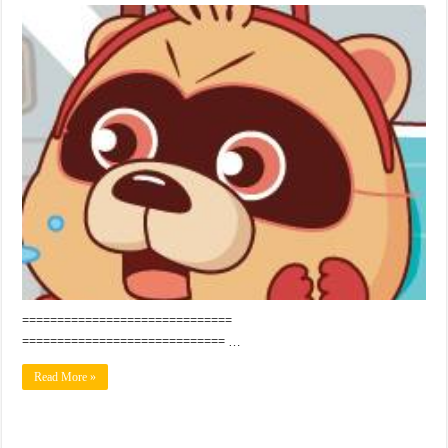
==============================
============================= …
Read More »