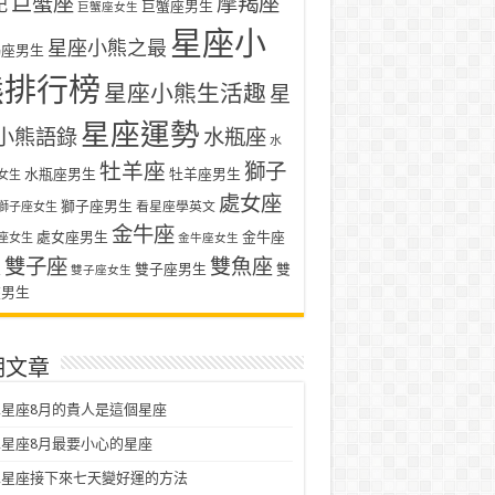
巨蟹座
摩羯座
記
巨蟹座男生
巨蟹座女生
星座小
星座小熊之最
羯座男生
熊排行榜
星座小熊生活趣
星
星座運勢
小熊語錄
水瓶座
水
牡羊座
獅子
水瓶座男生
牡羊座男生
女生
處女座
獅子座男生
看星座學英文
獅子座女生
金牛座
處女座男生
金牛座
座女生
金牛座女生
雙子座
雙魚座
生
雙子座男生
雙
雙子座女生
座男生
期文章
星座8月的貴人是這個星座
星座8月最要小心的星座
二星座接下來七天變好運的方法