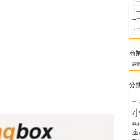
十二
十
十二星
十二
商
請
分
十二
秤
座