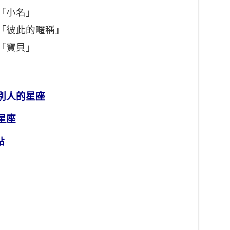
「小名」
「彼此的暱稱」
「寶貝」
別人的星座
星座
點