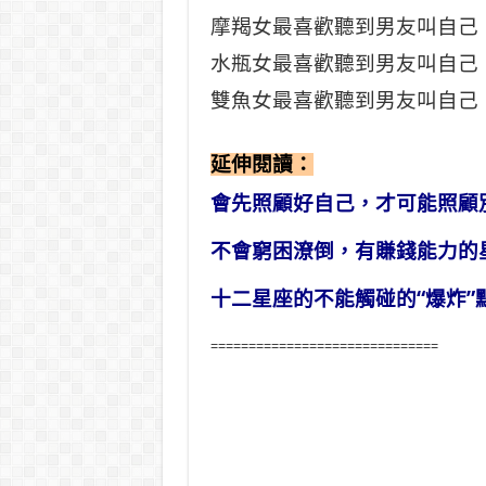
摩羯女最喜歡聽到男友叫自己
水瓶女最喜歡聽到男友叫自己
雙魚女最喜歡聽到男友叫自己
延伸閱讀：
會先照顧好自己，才可能照顧
不會窮困潦倒，有賺錢能力的
十二星座的不能觸碰的“爆炸”
==============================