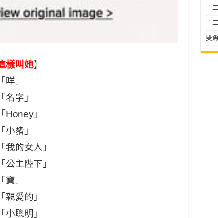
十二星
十二
雙魚
這樣叫她
】
「咩」
「名字」
Honey」
「小豬」
「我的女人」
「公主陛下」
「寶」
「親愛的」
「小聰明」