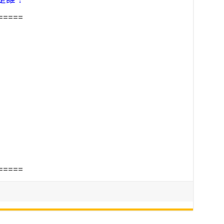
=====
=====