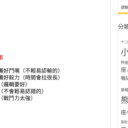
請
分
十二
事
秤
座
備好鬥嘴（不輕易認輸的）
備好毅力（時間會拉很長）
雜
（邏輯要好）
摩
（不會輕易認錯的）
（戰鬥力太強）
座
瓶座