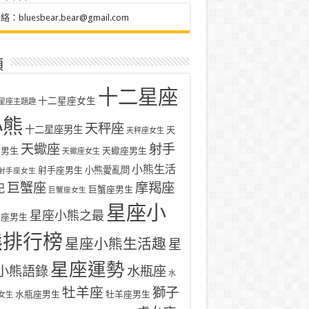
聯絡：
bluesbear.bear@gmail.com
類
十二星座
十二星座女生
星座主題趣
小熊
天秤座
十二星座男生
天
天秤座女生
天蠍座
射手
座男生
天蠍座男生
天蠍座女生
小熊生活
射手座男生
小熊愛亂問
射手座女生
巨蟹座
摩羯座
記
巨蟹座男生
巨蟹座女生
星座小
星座小熊之最
羯座男生
熊排行榜
星座小熊生活趣
星
星座運勢
小熊語錄
水瓶座
水
牡羊座
獅子
水瓶座男生
牡羊座男生
女生