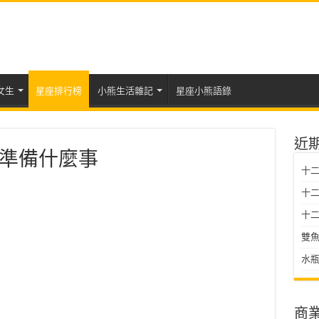
女生
星座排行榜
小熊生活雜記
星座小熊語錄
近
準備什麼事
十
十二星
十二
雙魚
水瓶
商