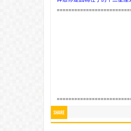
=========================
=========================
Share