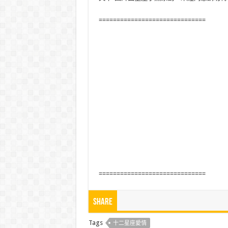
==============================
==============================
Share
Tags
十二星座愛情