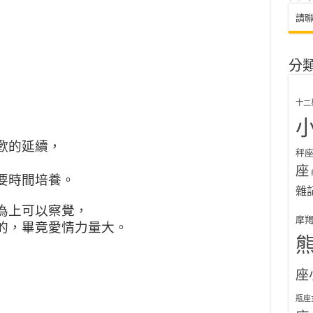
請
分
十二
歡的延續，
秤
座
要時間培養。
雜
為上可以察覺，
摩
的，畢竟愛情力量大。
座
瓶座