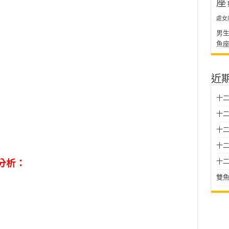
座
處女
男
魚
近
十二
十二
十
十二星
十二
分析：
雙魚