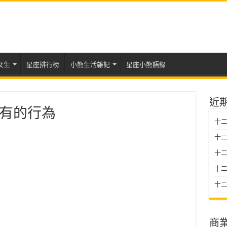
女生
星座排行榜
小熊生活雜記
星座小熊語錄
近
有的行為
十二
十二
十
十二星
十二
商