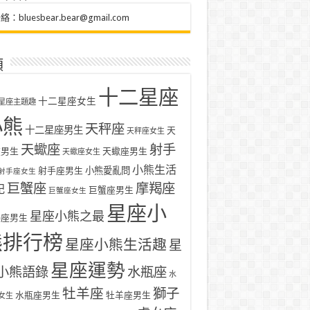
聯絡：
bluesbear.bear@gmail.com
類
十二星座
十二星座女生
星座主題趣
小熊
天秤座
十二星座男生
天
天秤座女生
天蠍座
射手
座男生
天蠍座男生
天蠍座女生
小熊生活
射手座男生
小熊愛亂問
射手座女生
巨蟹座
摩羯座
記
巨蟹座男生
巨蟹座女生
星座小
星座小熊之最
羯座男生
熊排行榜
星座小熊生活趣
星
星座運勢
小熊語錄
水瓶座
水
牡羊座
獅子
水瓶座男生
牡羊座男生
女生