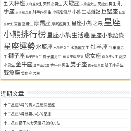
天秤座
天蠍座
射
生
天秤座男生
天蠍座男生
天秤座女生
天蠍座女生
手座
巨蟹座
小熊生活雜記
射手座男生
小熊愛亂問
射手座女生
巨蟹
星座
摩羯座
星座小熊之最
巨蟹座男生
摩羯座男生
座女生
小熊排行榜
星座小熊生活趣
星座小熊語錄
星座運勢
水瓶座
牡羊座
水瓶座男生
牡羊座男
水瓶座女生
獅子座
處女座
生
獅子座男生
處女
看星座學英文
獅子座女生
處女座女生
金牛座
雙子座
座男生
金牛座男生
雙子座男生
金牛座女生
雙子座女生
雙魚座
雙魚座男生
近期文章
十二星座8月的貴人是這個星座
十二星座8月最要小心的星座
十二星座接下來七天變好運的方法