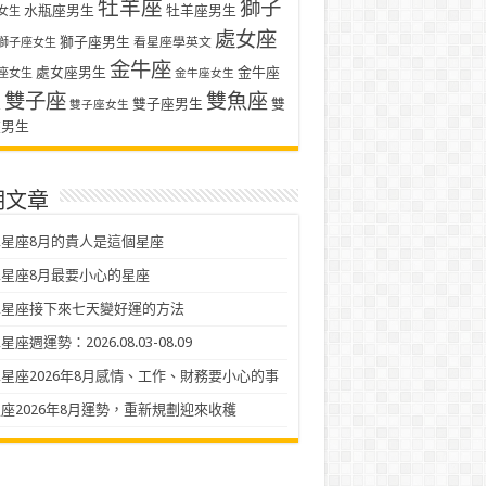
牡羊座
獅子
水瓶座男生
牡羊座男生
女生
處女座
獅子座男生
看星座學英文
獅子座女生
金牛座
處女座男生
金牛座
座女生
金牛座女生
雙子座
雙魚座
生
雙子座男生
雙
雙子座女生
座男生
期文章
星座8月的貴人是這個星座
星座8月最要小心的星座
二星座接下來七天變好運的方法
座週運勢：2026.08.03-08.09
星座2026年8月感情、工作、財務要小心的事
座2026年8月運勢，重新規劃迎來收穫