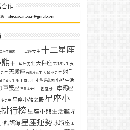
業合作
聯絡：
bluesbear.bear@gmail.com
類
十二星座
十二星座女生
星座主題趣
小熊
天秤座
十二星座男生
天
天秤座女生
天蠍座
射手
座男生
天蠍座男生
天蠍座女生
小熊生活
射手座男生
小熊愛亂問
射手座女生
巨蟹座
摩羯座
記
巨蟹座男生
巨蟹座女生
星座小
星座小熊之最
羯座男生
熊排行榜
星座小熊生活趣
星
星座運勢
小熊語錄
水瓶座
水