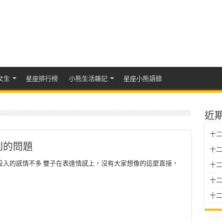
女生
星座排行榜
小熊生活雜記
星座小熊語錄
近
十二
到的問題
十二
投入的感情不多 雙子在表達情感上，沒有大家想像的這麼直接，
十
十二星
十二