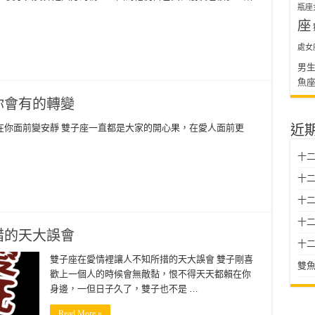
瓶座
座
處女
男
魚
你會有的轉變
在你面前變安靜 雙子座一直都是大家的開心果，在愛人面前更
近
十二
十二
十
十二星
措的天大誤會
十二
雙子座在愛情裡讓人不知所措的天大誤會 雙子剛喜
雙魚
歡上一個人的時候會無敵黏，恨不得天天都賴在你
身邊，一但日子久了，雙子也不是 …
Read More »