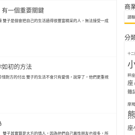
商
，有一個重要關鍵
請
燥 雙子是個會把自己的生活過得很豐富精采的人，無法接受一成
分
十二
你如初的方法
秤
珍惜對方的付出 雙子的生活不會只有愛情，說穿了，他們更重視
座
雜
摩
為
座
】 雙子其實算是大方的情人，因為他們自己異性朋友也很多，所