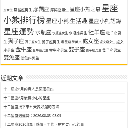
星座
摩羯座
星座小熊之最
巨蟹座男生
摩羯座男生
座女生
小熊排行榜
星座小熊生活趣
星座小熊語錄
星座運勢
水瓶座
牡羊座
水瓶座男生
牡羊座男
水瓶座女生
獅子座
處女座
生
獅子座男生
處女
看星座學英文
獅子座女生
處女座女生
金牛座
雙子座
座男生
金牛座男生
雙子座男生
金牛座女生
雙子座女生
雙魚座
雙魚座男生
近期文章
十二星座8月的貴人是這個星座
十二星座8月最要小心的星座
十二星座接下來七天變好運的方法
十二星座週運勢：2026.08.03-08.09
十二星座2026年8月感情、工作、財務要小心的事