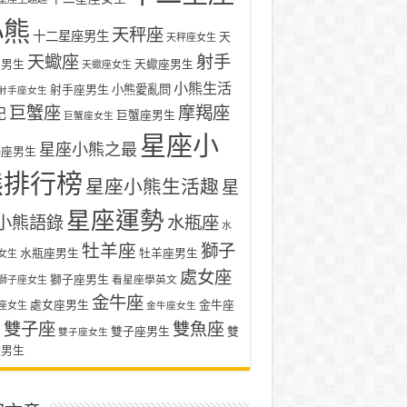
小熊
天秤座
十二星座男生
天
天秤座女生
天蠍座
射手
座男生
天蠍座男生
天蠍座女生
小熊生活
射手座男生
小熊愛亂問
射手座女生
巨蟹座
摩羯座
記
巨蟹座男生
巨蟹座女生
星座小
星座小熊之最
羯座男生
熊排行榜
星座小熊生活趣
星
星座運勢
小熊語錄
水瓶座
水
牡羊座
獅子
水瓶座男生
牡羊座男生
女生
處女座
獅子座男生
看星座學英文
獅子座女生
金牛座
處女座男生
金牛座
座女生
金牛座女生
雙子座
雙魚座
生
雙子座男生
雙
雙子座女生
座男生