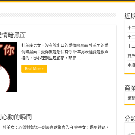
近
十
愛情暗黑面
十二星
牡羊座男女，沒有說出口的愛情暗黑面 牡羊男的愛
十二
情暗黑面：愛你就是想佔有你 牡羊男表達愛是很直
雙魚
接的，從心理到生理都是，那是 …
水瓶
Read More »
商
請
到心動的瞬間
分
 牡羊女：心儀對象猛一劑丟直球驚喜告白 金牛女：遇到難題，
十二