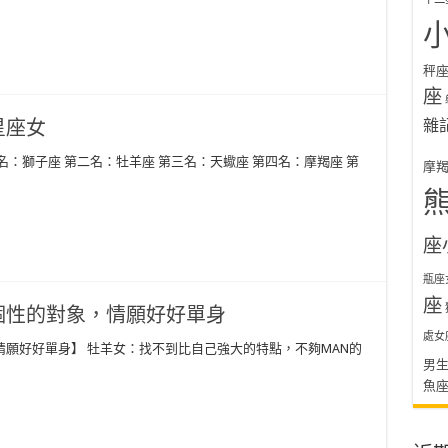
秤
座
星座女
雜
：獅子座 第二名：牡羊座 第三名：天蠍座 第四名：摩羯座 第
摩
座
瓶座
座
個性的對象，情願好好單身
處女
願好好單身】 牡羊女：找不到比自己強大的特點，不夠MAN的
男
魚