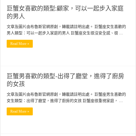
巨蟹女喜歡的類型:顧家，可以一起步入家庭
的男人
文章及圖片由布魯斯官網原創，轉載請註明出處。 巨蟹座女生喜歡的
男人類型：可以一起步入家庭的男人 巨蟹座女生很沒安全感、很 …
Read More »
巨蟹男喜歡的類型-出得了廳堂，進得了廚房
的女孩
文章及圖片由布魯斯官網原創，轉載請註明出處。 巨蟹座男生喜歡的
女生類型：出得了廳堂，進得了廚房的女孩 巨蟹座很重視家庭， …
Read More »