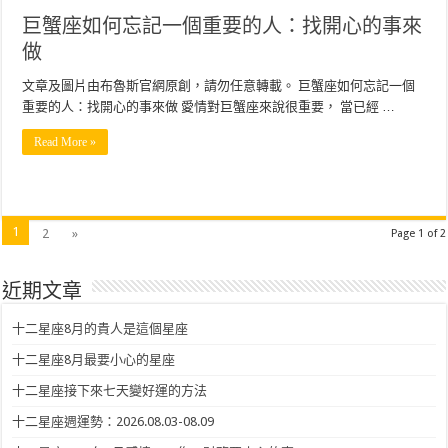
巨蟹座如何忘記一個重要的人：找開心的事來
做
文章及圖片由布魯斯官網原創，請勿任意轉載。 巨蟹座如何忘記一個
重要的人：找開心的事來做 愛情對巨蟹座來說很重要， 當已經 …
Read More »
1
2
»
Page 1 of 2
近期文章
十二星座8月的貴人是這個星座
十二星座8月最要小心的星座
十二星座接下來七天變好運的方法
十二星座週運勢：2026.08.03-08.09