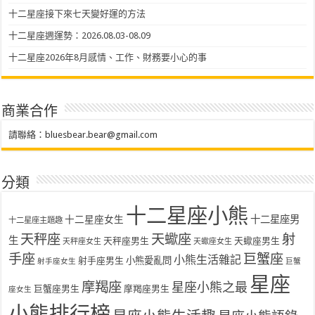
十二星座接下來七天變好運的方法
十二星座週運勢：2026.08.03-08.09
十二星座2026年8月感情、工作、財務要小心的事
商業合作
請聯絡：
bluesbear.bear@gmail.com
分類
十二星座小熊
十二星座女生
十二星座男
十二星座主題趣
天秤座
天蠍座
射
生
天秤座男生
天蠍座男生
天秤座女生
天蠍座女生
手座
巨蟹座
小熊生活雜記
射手座男生
小熊愛亂問
射手座女生
巨蟹
星座
摩羯座
星座小熊之最
巨蟹座男生
摩羯座男生
座女生
小熊排行榜