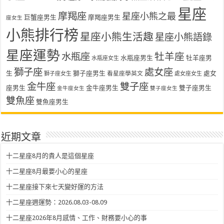
星座
摩羯座
星座小熊之最
巨蟹座男生
摩羯座男生
座女生
小熊排行榜
星座小熊生活趣
星座小熊語錄
星座運勢
水瓶座
牡羊座
水瓶座男生
牡羊座男
水瓶座女生
獅子座
處女座
生
獅子座男生
處女
看星座學英文
獅子座女生
處女座女生
金牛座
雙子座
座男生
金牛座男生
雙子座男生
金牛座女生
雙子座女生
雙魚座
雙魚座男生
近期文章
十二星座8月的貴人是這個星座
十二星座8月最要小心的星座
十二星座接下來七天變好運的方法
十二星座週運勢：2026.08.03-08.09
十二星座2026年8月感情、工作、財務要小心的事