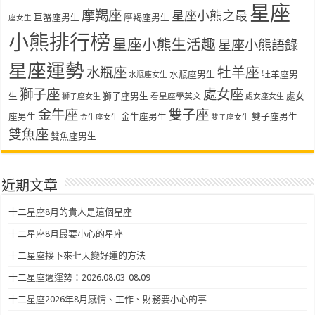
星座
摩羯座
星座小熊之最
巨蟹座男生
摩羯座男生
座女生
小熊排行榜
星座小熊生活趣
星座小熊語錄
星座運勢
水瓶座
牡羊座
水瓶座男生
牡羊座男
水瓶座女生
獅子座
處女座
生
獅子座男生
處女
看星座學英文
獅子座女生
處女座女生
金牛座
雙子座
座男生
金牛座男生
雙子座男生
金牛座女生
雙子座女生
雙魚座
雙魚座男生
近期文章
十二星座8月的貴人是這個星座
十二星座8月最要小心的星座
十二星座接下來七天變好運的方法
十二星座週運勢：2026.08.03-08.09
十二星座2026年8月感情、工作、財務要小心的事