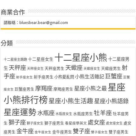
商業合作
請聯絡：
bluesbear.bear@gmail.com
分類
十二星座小熊
十二星座女生
十二星座男
十二星座主題趣
天秤座
天蠍座
射
生
天秤座男生
天蠍座男生
天秤座女生
天蠍座女生
手座
巨蟹座
小熊生活雜記
射手座男生
小熊愛亂問
射手座女生
巨蟹
星座
摩羯座
星座小熊之最
巨蟹座男生
摩羯座男生
座女生
小熊排行榜
星座小熊生活趣
星座小熊語錄
星座運勢
水瓶座
牡羊座
水瓶座男生
牡羊座男
水瓶座女生
獅子座
處女座
生
獅子座男生
處女
看星座學英文
獅子座女生
處女座女生
金牛座
雙子座
座男生
金牛座男生
雙子座男生
金牛座女生
雙子座女生