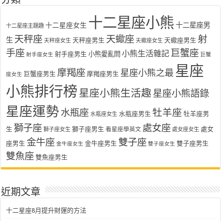
分類
十二星座小熊
十二星座女生
十二星座男
十二星座主題趣
天秤座
天蠍座
射
生
天秤座男生
天蠍座男生
天秤座女生
天蠍座女生
手座
巨蟹座
小熊生活雜記
射手座男生
小熊愛亂問
射手座女生
巨蟹
星座
摩羯座
星座小熊之最
巨蟹座男生
摩羯座男生
座女生
小熊排行榜
星座小熊生活趣
星座小熊語錄
星座運勢
水瓶座
牡羊座
水瓶座男生
牡羊座男
水瓶座女生
獅子座
處女座
生
獅子座男生
處女
看星座學英文
獅子座女生
處女座女生
金牛座
雙子座
座男生
金牛座男生
雙子座男生
金牛座女生
雙子座女生
雙魚座
雙魚座男生
近期文章
十二星座8月提升財運的方法