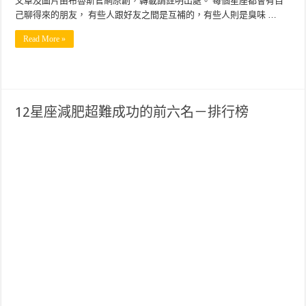
文章及圖片由布魯斯官網原創，轉載請註明出處。 每個星座都會有自
己聊得來的朋友， 有些人跟好友之間是互補的，有些人則是臭味 …
Read More »
12星座減肥超難成功的前六名－排行榜