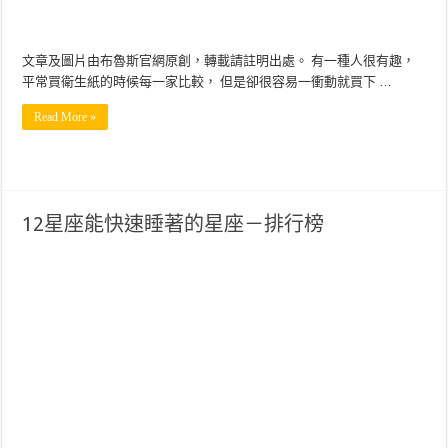
文章及圖片由布魯斯官網原創，轉載請註明出處。 有一種人很有趣，
平常買衛生紙的時候每一家比較， 但是卻很容易一衝動就買下 …
Read More »
12星座能快速睡著的星座－排行榜