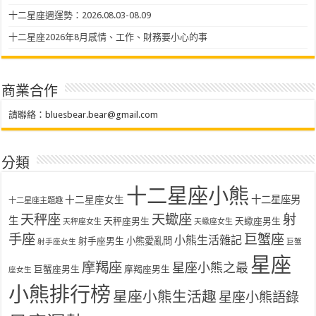
十二星座週運勢：2026.08.03-08.09
十二星座2026年8月感情、工作、財務要小心的事
商業合作
請聯絡：
bluesbear.bear@gmail.com
分類
十二星座小熊
十二星座女生
十二星座男
十二星座主題趣
天秤座
天蠍座
射
生
天秤座男生
天蠍座男生
天秤座女生
天蠍座女生
手座
巨蟹座
小熊生活雜記
射手座男生
小熊愛亂問
射手座女生
巨蟹
星座
摩羯座
星座小熊之最
巨蟹座男生
摩羯座男生
座女生
小熊排行榜
星座小熊生活趣
星座小熊語錄