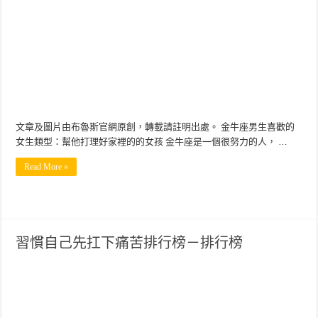
十二星座2026年8月感情、工作、財務要小心的事
文章及圖片由布魯斯官網原創，轉載請註明出處。 金牛座男生喜歡的
女生類型：幫他打理好家裡的的女孩 金牛座是一個很努力的人， …
Read More »
習慣自己先扛下痛苦排行榜－排行榜