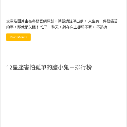
文章及圖片由布魯斯官網原創，轉載請註明出處。 人生有一件很痛苦
的事，那就是失眠！ 忙了一整天，躺在床上卻睡不著， 不過有 …
Read More »
12星座害怕孤單的膽小鬼－排行榜