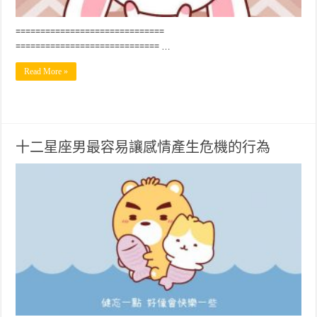
==============================
============================= …
Read More »
十二星座男最容易讓感情產生危機的行為