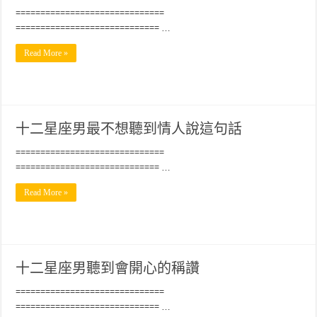
==============================
============================= …
Read More »
十二星座男最不想聽到情人說這句話
==============================
============================= …
Read More »
十二星座男聽到會開心的稱讚
==============================
============================= …