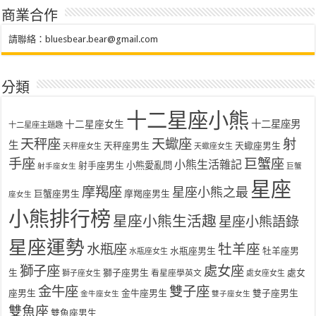
商業合作
請聯絡：
bluesbear.bear@gmail.com
分類
十二星座小熊
十二星座女生
十二星座男
十二星座主題趣
天秤座
天蠍座
射
生
天秤座男生
天蠍座男生
天秤座女生
天蠍座女生
手座
巨蟹座
小熊生活雜記
射手座男生
小熊愛亂問
射手座女生
巨蟹
星座
摩羯座
星座小熊之最
巨蟹座男生
摩羯座男生
座女生
小熊排行榜
星座小熊生活趣
星座小熊語錄
星座運勢
水瓶座
牡羊座
水瓶座男生
牡羊座男
水瓶座女生
獅子座
處女座
生
獅子座男生
處女
看星座學英文
獅子座女生
處女座女生
金牛座
雙子座
座男生
金牛座男生
雙子座男生
金牛座女生
雙子座女生
雙魚座
雙魚座男生