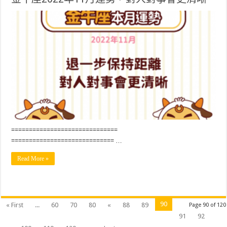
==============================
============================= …
Read More »
90
« First
...
60
70
80
«
88
89
Page 90 of 120
91
92