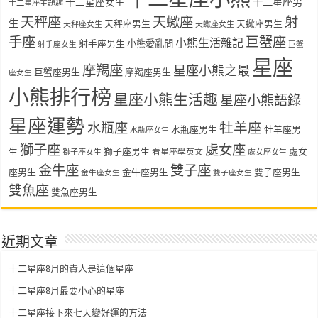
十二星座女生
十二星座男
十二星座主題趣
天秤座
天蠍座
射
生
天秤座男生
天蠍座男生
天秤座女生
天蠍座女生
手座
巨蟹座
小熊生活雜記
射手座男生
小熊愛亂問
射手座女生
巨蟹
星座
摩羯座
星座小熊之最
巨蟹座男生
摩羯座男生
座女生
小熊排行榜
星座小熊生活趣
星座小熊語錄
星座運勢
水瓶座
牡羊座
水瓶座男生
牡羊座男
水瓶座女生
獅子座
處女座
生
獅子座男生
處女
看星座學英文
獅子座女生
處女座女生
金牛座
雙子座
座男生
金牛座男生
雙子座男生
金牛座女生
雙子座女生
雙魚座
雙魚座男生
近期文章
十二星座8月的貴人是這個星座
十二星座8月最要小心的星座
十二星座接下來七天變好運的方法