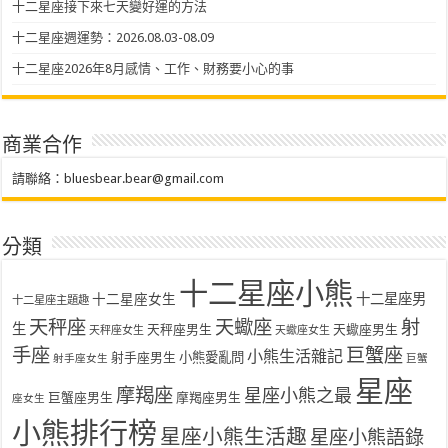
十二星座接下來七天變好運的方法
十二星座週運勢：2026.08.03-08.09
十二星座2026年8月感情、工作、財務要小心的事
商業合作
請聯絡：
bluesbear.bear@gmail.com
分類
十二星座小熊
十二星座女生
十二星座男
十二星座主題趣
天秤座
天蠍座
射
生
天秤座男生
天蠍座男生
天秤座女生
天蠍座女生
手座
巨蟹座
小熊生活雜記
射手座男生
小熊愛亂問
射手座女生
巨蟹
星座
摩羯座
星座小熊之最
巨蟹座男生
摩羯座男生
座女生
小熊排行榜
星座小熊生活趣
星座小熊語錄