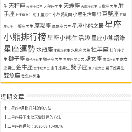
天秤座
天蠍座
射
生
天秤座男生
天蠍座男生
天秤座女生
天蠍座女生
手座
巨蟹座
小熊生活雜記
射手座男生
小熊愛亂問
射手座女生
巨蟹
星座
摩羯座
星座小熊之最
巨蟹座男生
摩羯座男生
座女生
小熊排行榜
星座小熊生活趣
星座小熊語錄
星座運勢
水瓶座
牡羊座
水瓶座男生
牡羊座男
水瓶座女生
獅子座
處女座
生
獅子座男生
處女
看星座學英文
獅子座女生
處女座女生
金牛座
雙子座
座男生
金牛座男生
雙子座男生
金牛座女生
雙子座女生
雙魚座
雙魚座男生
近期文章
十二星座8月提升財運的方法
十二星座接下來七天變好運的方法
十二星座週運勢：2026.08.10-08.16