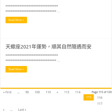
==============================
============================= …
Read More »
天蠍座2021年運勢，順其自然隨遇而安
==============================
============================= …
Read More »
« First
...
90
100
110
«
113
114
Page 115 of 120
115
116
117
»
...
Last »