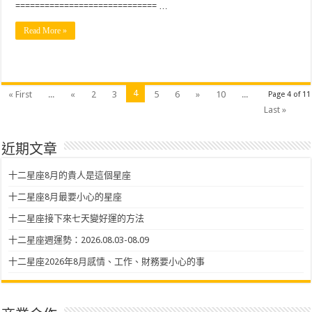
============================= …
Read More »
4
« First
...
«
2
3
5
6
»
10
...
Page 4 of 11
Last »
近期文章
十二星座8月的貴人是這個星座
十二星座8月最要小心的星座
十二星座接下來七天變好運的方法
十二星座週運勢：2026.08.03-08.09
十二星座2026年8月感情、工作、財務要小心的事