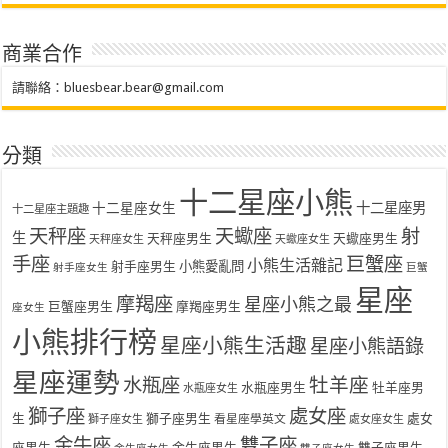
商業合作
請聯絡：
bluesbear.bear@gmail.com
分類
十二星座小熊
十二星座女生
十二星座男
十二星座主題趣
天秤座
天蠍座
射
生
天秤座男生
天蠍座男生
天秤座女生
天蠍座女生
手座
巨蟹座
小熊生活雜記
射手座男生
小熊愛亂問
射手座女生
巨蟹
星座
摩羯座
星座小熊之最
巨蟹座男生
摩羯座男生
座女生
小熊排行榜
星座小熊生活趣
星座小熊語錄
星座運勢
水瓶座
牡羊座
水瓶座男生
牡羊座男
水瓶座女生
獅子座
處女座
生
獅子座男生
處女
看星座學英文
獅子座女生
處女座女生
金牛座
雙子座
座男生
金牛座男生
雙子座男生