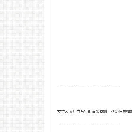
==============================
文章及圖片由布魯斯官網原創，請勿任意轉
==============================