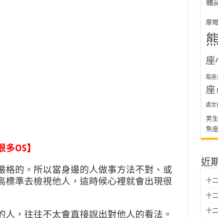
雜
摩
座
瓶座
座
處女
男
魚
很多OS】
近
嚴格的。所以當身邊的人做事方法不對、或
高標準去檢視他人，這時候心裡就會出現很
十二
十二
十
的人，往往不太會直接說出對他人的看法。