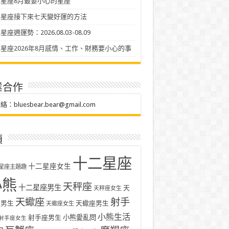
星座8月最要小心的星座
二星座接下來七天變好運的方法
座週運勢：2026.08.03-08.09
星座2026年8月感情、工作、財務要小心的事
業合作
聯絡：
bluesbear.bear@gmail.com
類
十二星座
十二星座女生
星座主題趣
小熊
天秤座
十二星座男生
天
天秤座女生
天蠍座
射手
座男生
天蠍座男生
天蠍座女生
小熊生活
射手座男生
小熊愛亂問
射手座女生