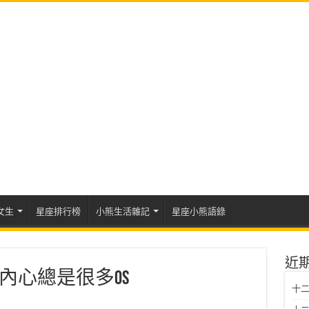
女生
星座排行榜
小熊生活雜記
星座小熊語錄
近
內心總是很多OS
十二