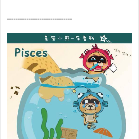
==============================