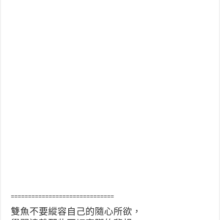
==============================
雙魚不要縱容自己的隨心所欲，