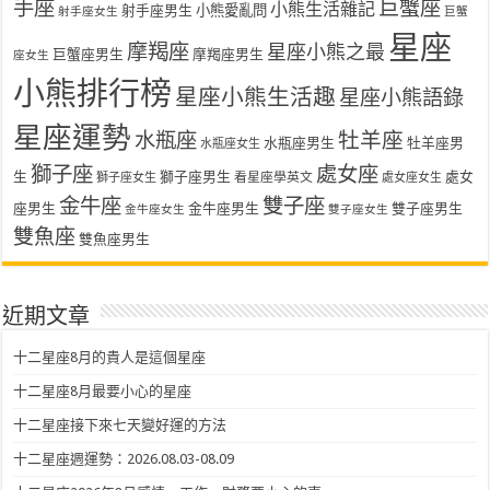
手座
巨蟹座
小熊生活雜記
射手座男生
小熊愛亂問
射手座女生
巨蟹
星座
摩羯座
星座小熊之最
巨蟹座男生
摩羯座男生
座女生
小熊排行榜
星座小熊生活趣
星座小熊語錄
星座運勢
水瓶座
牡羊座
水瓶座男生
牡羊座男
水瓶座女生
獅子座
處女座
生
獅子座男生
處女
看星座學英文
獅子座女生
處女座女生
金牛座
雙子座
座男生
金牛座男生
雙子座男生
金牛座女生
雙子座女生
雙魚座
雙魚座男生
近期文章
十二星座8月的貴人是這個星座
十二星座8月最要小心的星座
十二星座接下來七天變好運的方法
十二星座週運勢：2026.08.03-08.09