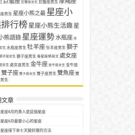
巨蟹座
摩羯座
記
巨蟹座男生
巨蟹座女生
星座小
星座小熊之最
羯座男生
熊排行榜
星座小熊生活趣
星
星座運勢
小熊語錄
水瓶座
水
牡羊座
獅子
水瓶座男生
牡羊座男生
女生
處女座
獅子座男生
看星座學英文
獅子座女生
金牛座
處女座男生
金牛座
座女生
金牛座女生
雙子座
雙魚座
生
雙子座男生
雙
雙子座女生
座男生
期文章
星座8月的貴人是這個星座
星座8月最要小心的星座
二星座接下來七天變好運的方法