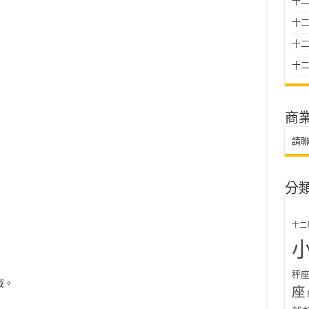
十二
十
十二星
十二
商
請
分
十二
秤
載。
座