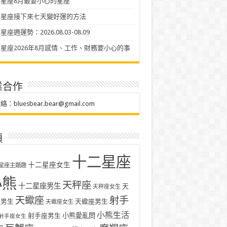
星座8月最要小心的星座
二星座接下來七天變好運的方法
座週運勢：2026.08.03-08.09
星座2026年8月感情、工作、財務要小心的事
業合作
聯絡：
bluesbear.bear@gmail.com
類
十二星座
十二星座女生
星座主題趣
小熊
天秤座
十二星座男生
天
天秤座女生
天蠍座
射手
座男生
天蠍座男生
天蠍座女生
小熊生活
射手座男生
小熊愛亂問
射手座女生