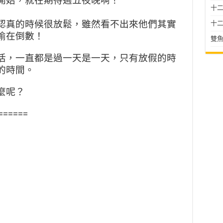
開始，就在期待
週五夜晚啊！
十二星
認真的時候很放鬆，雖然看不
出來他們其實
十二
偷在倒數！
雙魚
活，一直都是過一天是一天，
只有放假的時
的時間。
麼呢？
======