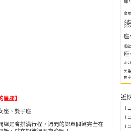
雜
摩
座
瓶座
座
處女
男
魚
近
的星座】
十二
女座、雙子座
十二
間總是會排滿行程，週間的認
真關鍵完全在
十