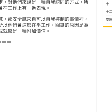
定，對他們來說是一種自我認
同的方式，所
十二星
會在工作上有一
番表現。
十二
感，那安全感來自可以自我控
制的事情裡，
雙魚
所以他們會這麼
在乎工作，關鍵的原因是為
成
就感是一種附加價值。
=====