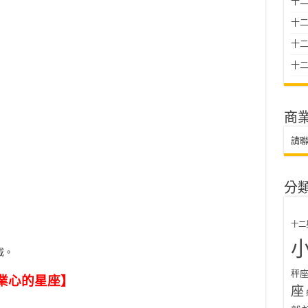
十二
十
十二星
十二
商
請
分
十二
載。
秤
業心的星座】
座