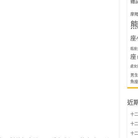
雜
摩
座
瓶座
座
處女
男
魚
近
十二
十二
十