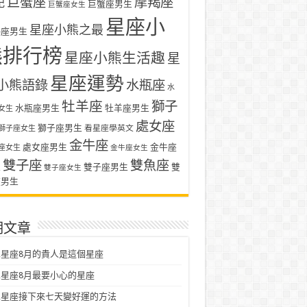
巨蟹座
摩羯座
記
巨蟹座男生
巨蟹座女生
星座小
星座小熊之最
羯座男生
熊排行榜
星座小熊生活趣
星
星座運勢
小熊語錄
水瓶座
水
牡羊座
獅子
水瓶座男生
牡羊座男生
女生
處女座
獅子座男生
看星座學英文
獅子座女生
金牛座
處女座男生
金牛座
座女生
金牛座女生
雙子座
雙魚座
生
雙子座男生
雙
雙子座女生
座男生
期文章
星座8月的貴人是這個星座
星座8月最要小心的星座
二星座接下來七天變好運的方法