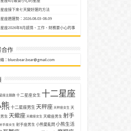
星座8月最要小心的星座
二星座接下來七天變好運的方法
座週運勢：2026.08.03-08.09
星座2026年8月感情、工作、財務要小心的事
業合作
聯絡：
bluesbear.bear@gmail.com
類
十二星座
十二星座女生
星座主題趣
小熊
天秤座
十二星座男生
天
天秤座女生
天蠍座
射手
座男生
天蠍座男生
天蠍座女生
小熊生活
射手座男生
小熊愛亂問
射手座女生