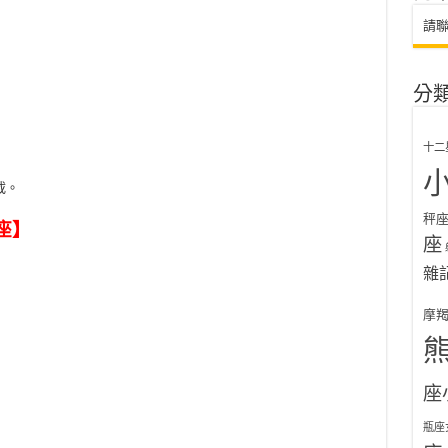
請
分
十二
載。
秤
座】
座
雜
摩
座
瓶座