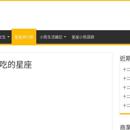
女生
星座排行榜
小熊生活雜記
星座小熊語錄
近
吃的星座
十二
十二
十
十二星
十二
商