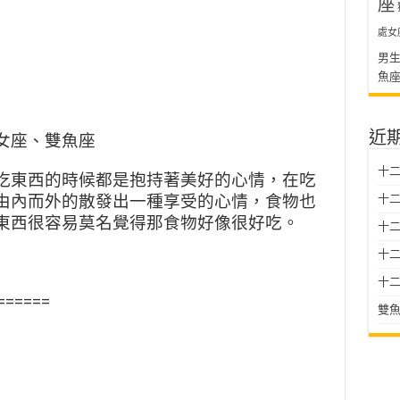
座
處女
男
魚
近
女座、雙魚座
十二
吃東西的時候都是抱持著美好
的心情，在吃
由內而外的散發
出一種享受的心情，食物也
十二
東
西很容易莫名覺得那食物好像很好吃。
十
十二星
十二
======
雙魚