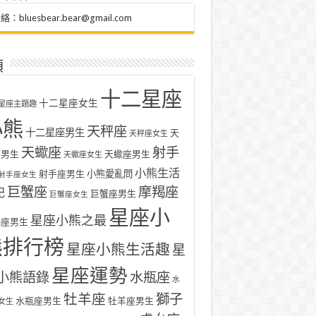
聯絡：
bluesbear.bear@gmail.com
類
十二星座
十二星座女生
星座主題趣
小熊
天秤座
十二星座男生
天
天秤座女生
天蠍座
射手
座男生
天蠍座男生
天蠍座女生
小熊生活
射手座男生
小熊愛亂問
射手座女生
巨蟹座
摩羯座
記
巨蟹座男生
巨蟹座女生
星座小
星座小熊之最
羯座男生
熊排行榜
星座小熊生活趣
星
星座運勢
小熊語錄
水瓶座
水
牡羊座
獅子
水瓶座男生
牡羊座男生
女生