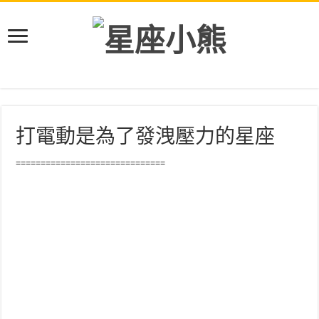
打電動是為了發洩壓力的星座
==============================