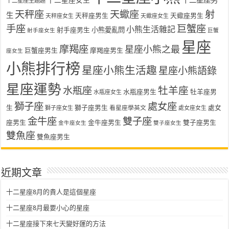
十二星座主題趣
天秤座
天蠍座
射
生
天秤座男生
天蠍座男生
天秤座女生
天蠍座女生
手座
巨蟹座
小熊生活雜記
射手座男生
小熊愛亂問
射手座女生
巨蟹
星座
摩羯座
星座小熊之最
巨蟹座男生
摩羯座男生
座女生
小熊排行榜
星座小熊生活趣
星座小熊語錄
星座運勢
水瓶座
牡羊座
水瓶座男生
牡羊座男
水瓶座女生
獅子座
處女座
生
獅子座男生
處女
看星座學英文
獅子座女生
處女座女生
金牛座
雙子座
座男生
金牛座男生
雙子座男生
金牛座女生
雙子座女生
雙魚座
雙魚座男生
近期文章
十二星座8月的貴人是這個星座
十二星座8月最要小心的星座
十二星座接下來七天變好運的方法