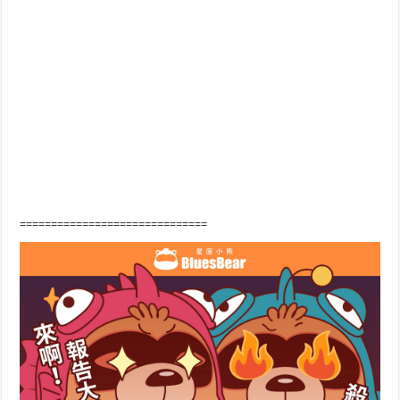
==============================