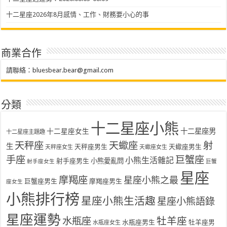
十二星座2026年8月感情、工作、財務要小心的事
商業合作
請聯絡：
bluesbear.bear@gmail.com
分類
十二星座小熊
十二星座女生
十二星座男
十二星座主題趣
天秤座
天蠍座
射
生
天秤座男生
天蠍座男生
天秤座女生
天蠍座女生
手座
巨蟹座
小熊生活雜記
射手座男生
小熊愛亂問
射手座女生
巨蟹
星座
摩羯座
星座小熊之最
巨蟹座男生
摩羯座男生
座女生
小熊排行榜
星座小熊生活趣
星座小熊語錄
星座運勢
水瓶座
牡羊座
水瓶座男生
牡羊座男
水瓶座女生