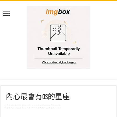
內心最會有OS的星座
==============================