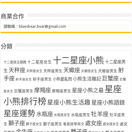
商業合作
請聯絡：
bluesbear.bear@gmail.com
分類
十二星座小熊
十二星座女生
十二星座男
十二星座主題趣
天秤座
天蠍座
射
生
天秤座男生
天蠍座男生
天秤座女生
天蠍座女生
手座
巨蟹座
小熊生活雜記
射手座男生
小熊愛亂問
射手座女生
巨蟹
星座
摩羯座
星座小熊之最
巨蟹座男生
摩羯座男生
座女生
小熊排行榜
星座小熊生活趣
星座小熊語錄
星座運勢
水瓶座
牡羊座
水瓶座男生
牡羊座男
水瓶座女生
獅子座
處女座
生
獅子座男生
處女
看星座學英文
獅子座女生
處女座女生
金牛座
雙子座