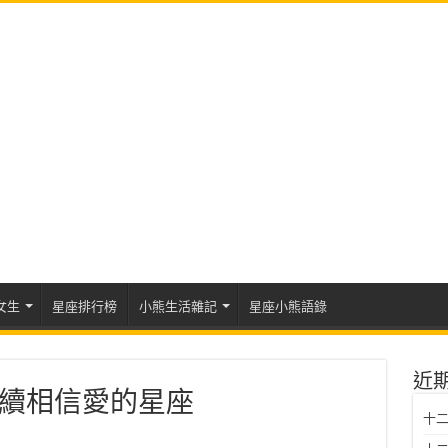
女生
星座排行榜
小熊生活雜記
星座小熊語錄
近
續相信愛的星座
十二