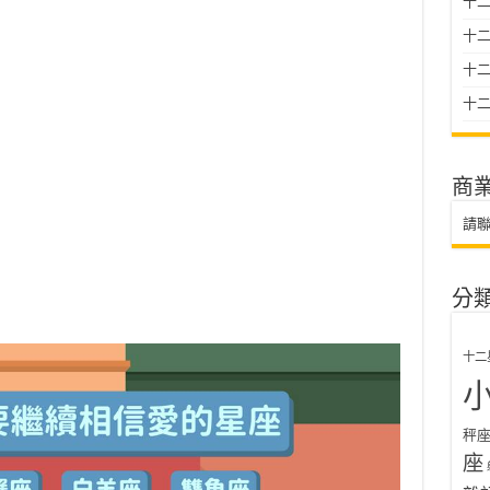
十二
十
十二星
十二
商
請
分
十二
秤
座