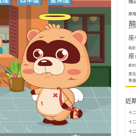
雜
摩
座
瓶座
座
處女
男
魚
近
十二
十二
十