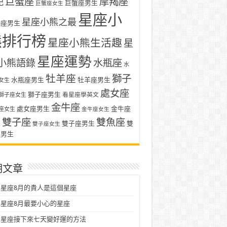
巨蟹座
摩羯座
記
巨蟹座男生
巨蟹座女生
星座小
星座小熊之最
羯座男生
熊排行榜
星座小熊生活趣
星
星座運勢
小熊語錄
水瓶座
水
牡羊座
獅子
水瓶座男生
牡羊座男生
女生
處女座
獅子座男生
看星座學英文
獅子座女生
金牛座
處女座男生
金牛座
座女生
金牛座女生
雙子座
雙魚座
生
雙子座男生
雙
雙子座女生
座男生
期文章
星座8月的貴人是這個星座
星座8月最要小心的星座
二星座接下來七天變好運的方法