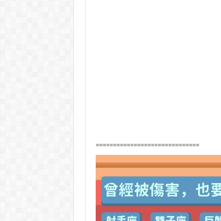
==============================