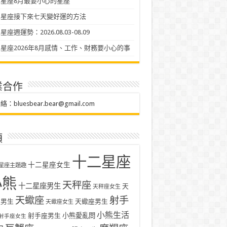
星座8月最要小心的星座
二星座接下來七天變好運的方法
座週運勢：2026.08.03-08.09
星座2026年8月感情、工作、財務要小心的事
業合作
聯絡：
bluesbear.bear@gmail.com
類
十二星座
十二星座女生
星座主題趣
小熊
天秤座
十二星座男生
天
天秤座女生
天蠍座
射手
座男生
天蠍座男生
天蠍座女生
小熊生活
射手座男生
小熊愛亂問
射手座女生