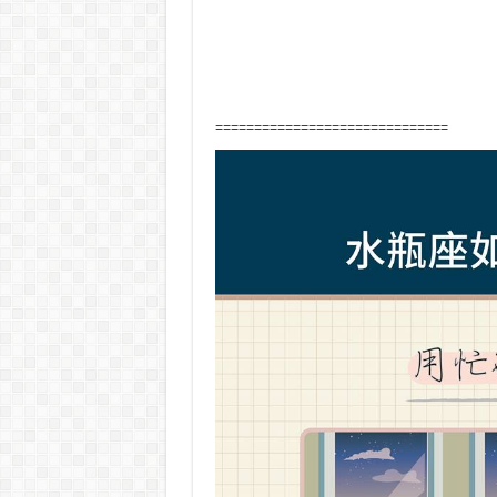
==============================