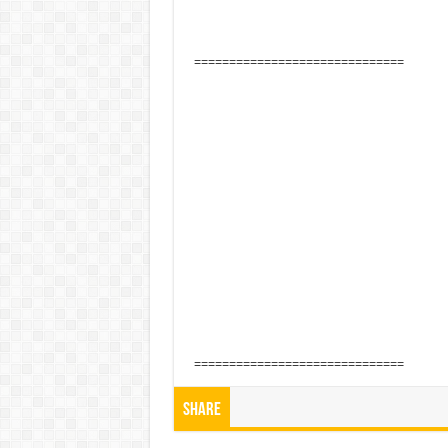
==============================
==============================
Share