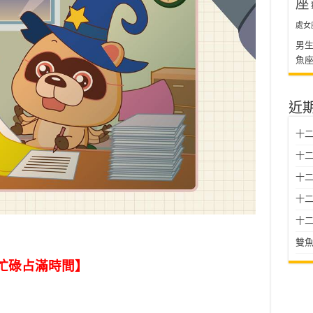
座
處女
男
魚
近
十二
十二
十
十二星
十二
雙魚
忙碌占滿時間】