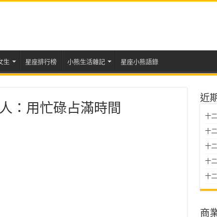
女生
星座排行榜
小熊生活雜記
星座小熊語錄
近
人：用忙碌占滿時間
十二
十二
十
十二星
十二
商