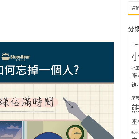
請
分
十二
秤
座
雜
摩
座
瓶座