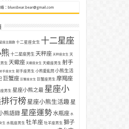
聯絡：
bluesbear.bear@gmail.com
類
十二星座
十二星座女生
星座主題趣
小熊
天秤座
十二星座男生
天
天秤座女生
天蠍座
射手
座男生
天蠍座男生
天蠍座女生
小熊生活
射手座男生
小熊愛亂問
射手座女生
巨蟹座
摩羯座
記
巨蟹座男生
巨蟹座女生
星座小
星座小熊之最
羯座男生
熊排行榜
星座小熊生活趣
星
星座運勢
小熊語錄
水瓶座
水
牡羊座
獅子
水瓶座男生
牡羊座男生
女生