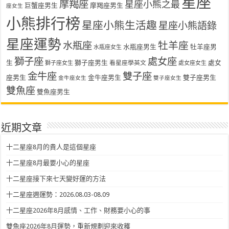
星座
摩羯座
星座小熊之最
巨蟹座男生
摩羯座男生
座女生
小熊排行榜
星座小熊生活趣
星座小熊語錄
星座運勢
水瓶座
牡羊座
水瓶座男生
牡羊座男
水瓶座女生
獅子座
處女座
生
獅子座男生
處女
看星座學英文
獅子座女生
處女座女生
金牛座
雙子座
座男生
金牛座男生
雙子座男生
金牛座女生
雙子座女生
雙魚座
雙魚座男生
近期文章
十二星座8月的貴人是這個星座
十二星座8月最要小心的星座
十二星座接下來七天變好運的方法
十二星座週運勢：2026.08.03-08.09
十二星座2026年8月感情、工作、財務要小心的事
雙魚座2026年8月運勢，重新規劃迎來收穫