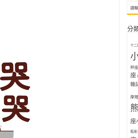
請
分
十二
秤
座
雜
摩
座
瓶座