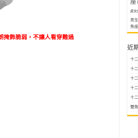
座
處女
男
魚
朗掩飾脆弱，不讓人看穿難過
近
十二
十二
十
十二星
十二
雙魚