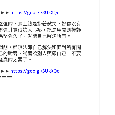
圖►►
https://goo.gl/3UkXQq
堅強的，臉上總是掛著微笑，好像沒有
堅強其實很讓人心疼，總是用開朗掩飾
為堅強久了，就能自己解決所有。
開朗，都無法靠自己解決和面對所有問
己的脆弱，試著讓別人照顧自己，不要
樣真的太累了。
圖►►
https://goo.gl/3UkXQq
=====