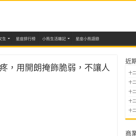
女生
星座排行榜
小熊生活雜記
星座小熊語錄
近
疼，用開朗掩飾脆弱，不讓人
十二
十二
十
十二星
十二
商