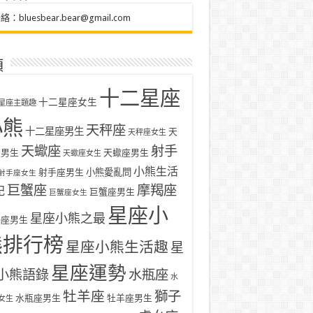
聯絡：
bluesbear.bear@gmail.com
類
十二星座
十二星座女生
星座主題趣
小熊
天秤座
十二星座男生
天
天秤座女生
天蠍座
射手
座男生
天蠍座男生
天蠍座女生
小熊生活
射手座男生
小熊愛亂問
射手座女生
巨蟹座
摩羯座
記
巨蟹座男生
巨蟹座女生
星座小
星座小熊之最
羯座男生
熊排行榜
星座小熊生活趣
星
星座運勢
小熊語錄
水瓶座
水
牡羊座
獅子
水瓶座男生
牡羊座男生
女生