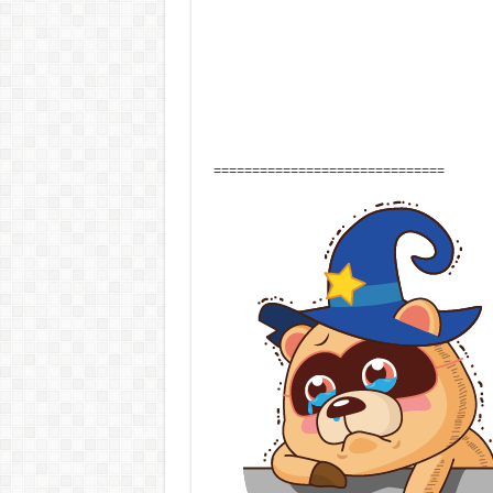
==============================