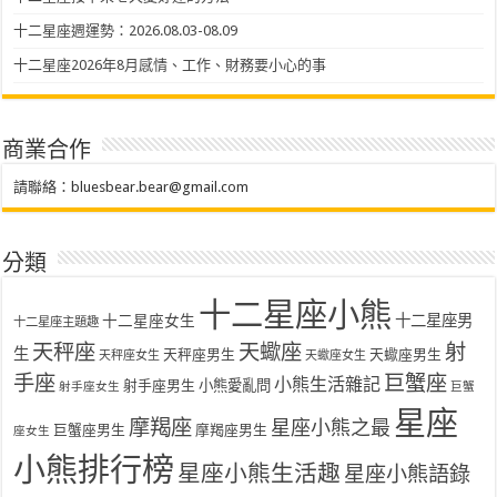
十二星座週運勢：2026.08.03-08.09
十二星座2026年8月感情、工作、財務要小心的事
商業合作
請聯絡：
bluesbear.bear@gmail.com
分類
十二星座小熊
十二星座女生
十二星座男
十二星座主題趣
天秤座
天蠍座
射
生
天秤座男生
天蠍座男生
天秤座女生
天蠍座女生
手座
巨蟹座
小熊生活雜記
射手座男生
小熊愛亂問
射手座女生
巨蟹
星座
摩羯座
星座小熊之最
巨蟹座男生
摩羯座男生
座女生
小熊排行榜
星座小熊生活趣
星座小熊語錄