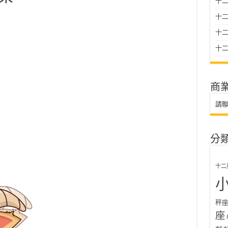
十二
十
十二星
十二
商
請
分
十二
秤
座