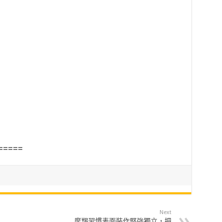
=====
Next
摩羯習慣表面裝作堅強獨立，把