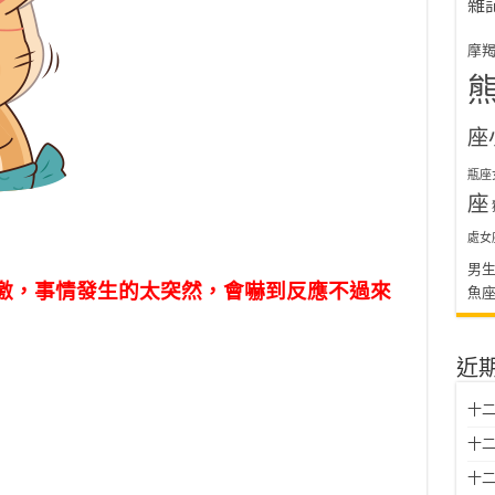
雜
摩
座
瓶座
座
處女
男
激，事情發生的太突然，會嚇到反應不過來
魚
近
十二
十二
十