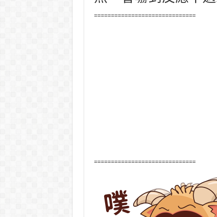
==============================
==============================