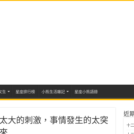
女生
星座排行榜
小熊生活雜記
星座小熊語錄
近
太大的刺激，事情發生的太突
十二
來