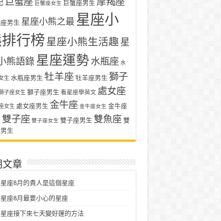
巨蟹座
摩羯座
記
巨蟹座男生
巨蟹座女生
星座小
星座小熊之最
羯座男生
熊排行榜
星座小熊生活趣
星
星座運勢
小熊語錄
水瓶座
水
牡羊座
獅子
水瓶座男生
牡羊座男生
女生
處女座
獅子座男生
看星座學英文
獅子座女生
金牛座
處女座男生
金牛座
座女生
金牛座女生
雙子座
雙魚座
生
雙子座男生
雙
雙子座女生
座男生
期文章
星座8月的貴人是這個星座
星座8月最要小心的星座
二星座接下來七天變好運的方法