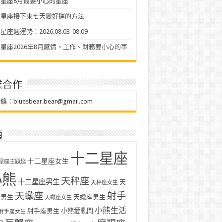
星座8月最要小心的星座
二星座接下來七天變好運的方法
座週運勢：2026.08.03-08.09
星座2026年8月感情、工作、財務要小心的事
業合作
聯絡：
bluesbear.bear@gmail.com
類
十二星座
十二星座女生
星座主題趣
小熊
天秤座
十二星座男生
天
天秤座女生
天蠍座
射手
座男生
天蠍座男生
天蠍座女生
小熊生活
射手座男生
小熊愛亂問
射手座女生