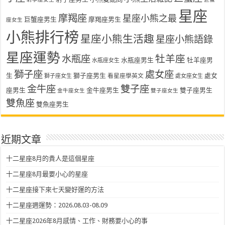
星座
摩羯座
星座小熊之最
巨蟹座男生
摩羯座男生
座女生
小熊排行榜
星座小熊生活趣
星座小熊語錄
星座運勢
水瓶座
牡羊座
水瓶座男生
牡羊座男
水瓶座女生
獅子座
處女座
生
獅子座男生
處女
看星座學英文
獅子座女生
處女座女生
金牛座
雙子座
座男生
金牛座男生
雙子座男生
金牛座女生
雙子座女生
雙魚座
雙魚座男生
近期文章
十二星座8月的貴人是這個星座
十二星座8月最要小心的星座
十二星座接下來七天變好運的方法
十二星座週運勢：2026.08.03-08.09
十二星座2026年8月感情、工作、財務要小心的事