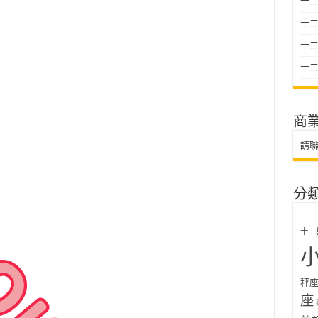
十二
十
十二星
十二
商
請
分
十二
秤
座