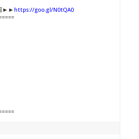
圖►►
https://goo.gl/N0tQA0
=====
=====