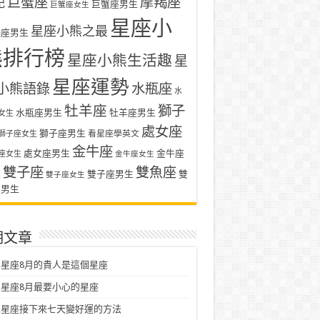
巨蟹座
摩羯座
記
巨蟹座男生
巨蟹座女生
星座小
星座小熊之最
羯座男生
熊排行榜
星座小熊生活趣
星
星座運勢
小熊語錄
水瓶座
水
牡羊座
獅子
水瓶座男生
牡羊座男生
女生
處女座
獅子座男生
看星座學英文
獅子座女生
金牛座
處女座男生
金牛座
座女生
金牛座女生
雙子座
雙魚座
生
雙子座男生
雙
雙子座女生
座男生
期文章
星座8月的貴人是這個星座
星座8月最要小心的星座
二星座接下來七天變好運的方法