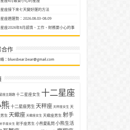
星座8月最要小心的星座
二星座接下來七天變好運的方法
座週運勢：2026.08.03-08.09
星座2026年8月感情、工作、財務要小心的事
業合作
聯絡：
bluesbear.bear@gmail.com
類
十二星座
十二星座女生
星座主題趣
小熊
天秤座
十二星座男生
天
天秤座女生
天蠍座
射手
座男生
天蠍座男生
天蠍座女生
小熊生活
射手座男生
小熊愛亂問
射手座女生