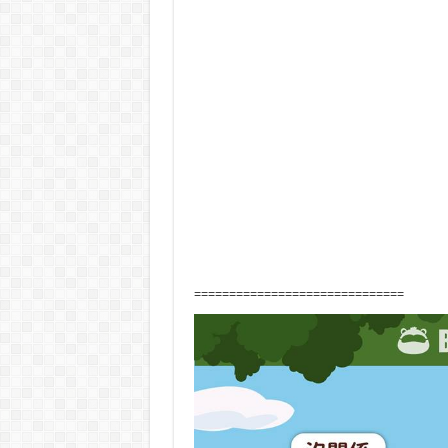
==============================