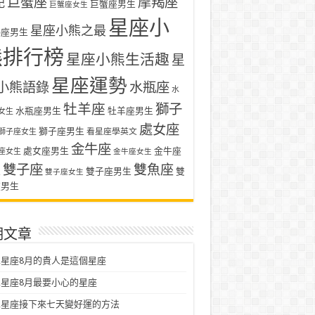
巨蟹座
摩羯座
記
巨蟹座男生
巨蟹座女生
星座小
星座小熊之最
羯座男生
熊排行榜
星座小熊生活趣
星
星座運勢
小熊語錄
水瓶座
水
牡羊座
獅子
水瓶座男生
牡羊座男生
女生
處女座
獅子座男生
看星座學英文
獅子座女生
金牛座
處女座男生
金牛座
座女生
金牛座女生
雙子座
雙魚座
生
雙子座男生
雙
雙子座女生
座男生
期文章
星座8月的貴人是這個星座
星座8月最要小心的星座
二星座接下來七天變好運的方法