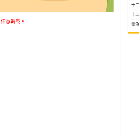
十二星
十二
勿任意轉載。
雙魚
】