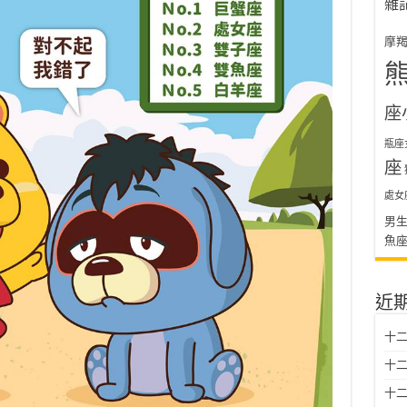
雜
摩
座
瓶座
座
處女
男
魚
近
十二
十二
十