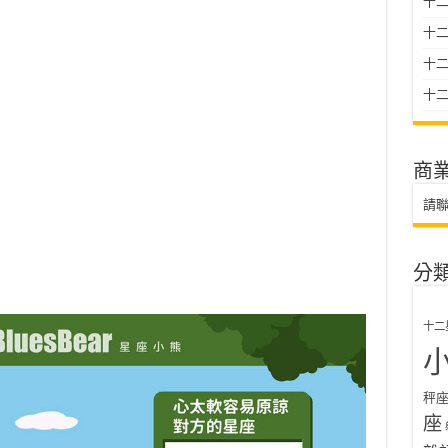
十二
十
十二星
十二
商
請
分
十二
秤
座