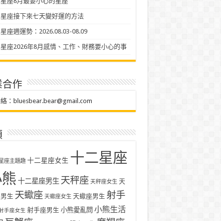
星座8月最要小心的星座
二星座接下來七天變好運的方法
座週運勢：2026.08.03-08.09
星座2026年8月感情、工作、財務要小心的事
業合作
聯絡：
bluesbear.bear@gmail.com
類
十二星座
十二星座女生
星座主題趣
小熊
天秤座
十二星座男生
天
天秤座女生
天蠍座
射手
座男生
天蠍座男生
天蠍座女生
小熊生活
射手座男生
小熊愛亂問
射手座女生