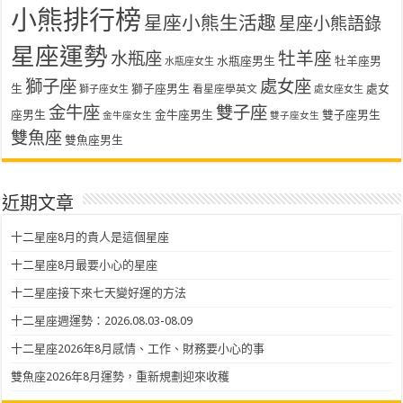
小熊排行榜
星座小熊生活趣
星座小熊語錄
星座運勢
水瓶座
牡羊座
水瓶座男生
牡羊座男
水瓶座女生
獅子座
處女座
生
獅子座男生
處女
看星座學英文
獅子座女生
處女座女生
金牛座
雙子座
座男生
金牛座男生
雙子座男生
金牛座女生
雙子座女生
雙魚座
雙魚座男生
近期文章
十二星座8月的貴人是這個星座
十二星座8月最要小心的星座
十二星座接下來七天變好運的方法
十二星座週運勢：2026.08.03-08.09
十二星座2026年8月感情、工作、財務要小心的事
雙魚座2026年8月運勢，重新規劃迎來收穫