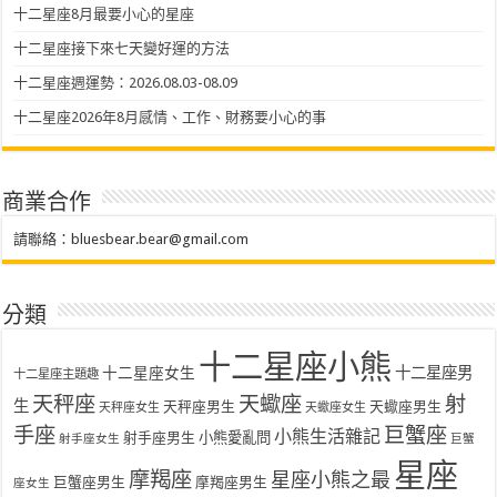
十二星座8月最要小心的星座
十二星座接下來七天變好運的方法
十二星座週運勢：2026.08.03-08.09
十二星座2026年8月感情、工作、財務要小心的事
商業合作
請聯絡：
bluesbear.bear@gmail.com
分類
十二星座小熊
十二星座女生
十二星座男
十二星座主題趣
天秤座
天蠍座
射
生
天秤座男生
天蠍座男生
天秤座女生
天蠍座女生
手座
巨蟹座
小熊生活雜記
射手座男生
小熊愛亂問
射手座女生
巨蟹
星座
摩羯座
星座小熊之最
巨蟹座男生
摩羯座男生
座女生