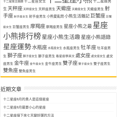
十二星座女生
十二星座男
十二星座主題趣
天秤座
天蠍座
射
生
天秤座男生
天蠍座男生
天秤座女生
天蠍座女生
手座
巨蟹座
小熊生活雜記
射手座男生
小熊愛亂問
射手座女生
巨蟹
星座
摩羯座
星座小熊之最
巨蟹座男生
摩羯座男生
座女生
小熊排行榜
星座小熊生活趣
星座小熊語錄
星座運勢
水瓶座
牡羊座
水瓶座男生
牡羊座男
水瓶座女生
獅子座
處女座
生
獅子座男生
處女
看星座學英文
獅子座女生
處女座女生
金牛座
雙子座
座男生
金牛座男生
雙子座男生
金牛座女生
雙子座女生
雙魚座
雙魚座男生
近期文章
十二星座8月的貴人是這個星座
十二星座8月最要小心的星座
十二星座接下來七天變好運的方法