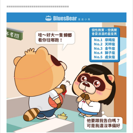
==============================