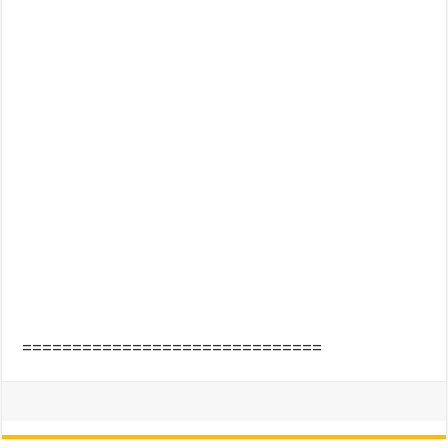
==============================