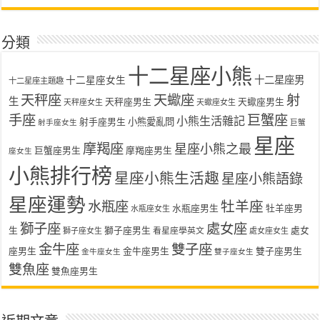
分類
十二星座小熊
十二星座女生
十二星座男
十二星座主題趣
天秤座
天蠍座
射
生
天秤座男生
天蠍座男生
天秤座女生
天蠍座女生
手座
巨蟹座
小熊生活雜記
射手座男生
小熊愛亂問
射手座女生
巨蟹
星座
摩羯座
星座小熊之最
巨蟹座男生
摩羯座男生
座女生
小熊排行榜
星座小熊生活趣
星座小熊語錄
星座運勢
水瓶座
牡羊座
水瓶座男生
牡羊座男
水瓶座女生
獅子座
處女座
生
獅子座男生
處女
看星座學英文
獅子座女生
處女座女生
金牛座
雙子座
座男生
金牛座男生
雙子座男生
金牛座女生
雙子座女生
雙魚座
雙魚座男生