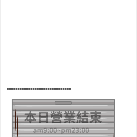
==============================