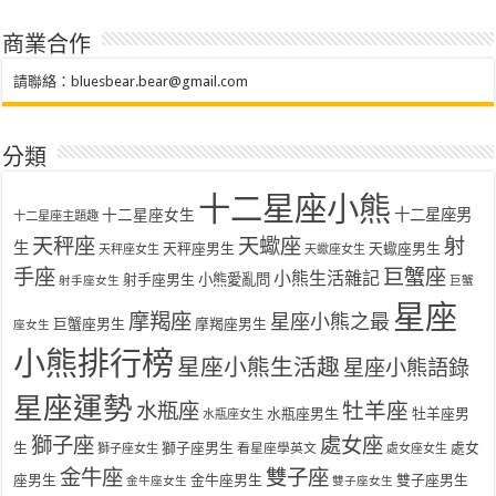
商業合作
請聯絡：
bluesbear.bear@gmail.com
分類
十二星座小熊
十二星座女生
十二星座男
十二星座主題趣
天秤座
天蠍座
射
生
天秤座男生
天蠍座男生
天秤座女生
天蠍座女生
手座
巨蟹座
小熊生活雜記
射手座男生
小熊愛亂問
射手座女生
巨蟹
星座
摩羯座
星座小熊之最
巨蟹座男生
摩羯座男生
座女生
小熊排行榜
星座小熊生活趣
星座小熊語錄
星座運勢
水瓶座
牡羊座
水瓶座男生
牡羊座男
水瓶座女生
獅子座
處女座
生
獅子座男生
處女
看星座學英文
獅子座女生
處女座女生
金牛座
雙子座
座男生
金牛座男生
雙子座男生
金牛座女生
雙子座女生