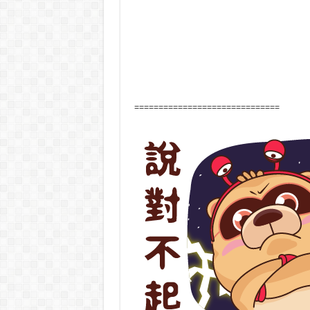
==============================