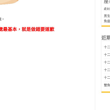
座
處女
男
載。
魚
處最基本，就是做錯要道歉
近
十二
十二
十
十二星
十二
雙魚