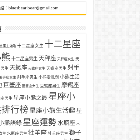
聯絡：
bluesbear.bear@gmail.com
類
十二星座
十二星座女生
星座主題趣
小熊
天秤座
十二星座男生
天
天秤座女生
天蠍座
射手
座男生
天蠍座男生
天蠍座女生
小熊生活
射手座男生
小熊愛亂問
射手座女生
巨蟹座
摩羯座
記
巨蟹座男生
巨蟹座女生
星座小
星座小熊之最
羯座男生
熊排行榜
星座小熊生活趣
星
星座運勢
小熊語錄
水瓶座
水
牡羊座
獅子
水瓶座男生
牡羊座男生
女生