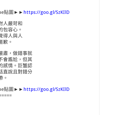
ne貼圖►►
https://goo.gl/SzKIlD
對人嚴苛和
的包容心。
覺得人與人
道歉。
嚴肅，做錯事就
不會尷尬，但其
的感情。巨蟹認
話直說且對錯分
帶。
ne貼圖►►
https://goo.gl/SzKIlD
=====