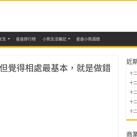
女生
星座排行榜
小熊生活雜記
星座小熊語錄
近
但覺得相處最基本，就是做錯
十二
十二
十
十二星
十二
商