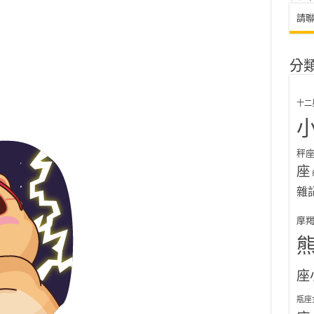
請
分
十二
秤
座
雜
摩
座
瓶座