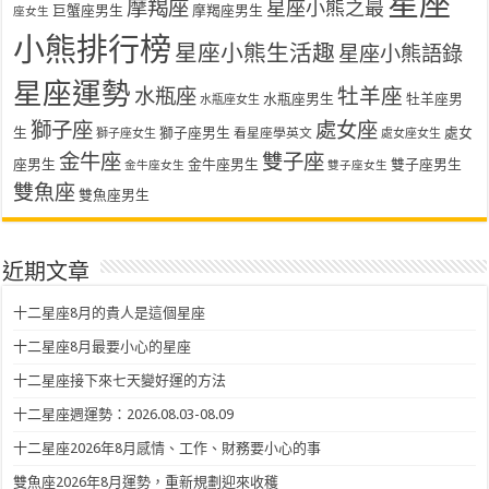
星座
摩羯座
星座小熊之最
巨蟹座男生
摩羯座男生
座女生
小熊排行榜
星座小熊生活趣
星座小熊語錄
星座運勢
水瓶座
牡羊座
水瓶座男生
牡羊座男
水瓶座女生
獅子座
處女座
生
獅子座男生
處女
看星座學英文
獅子座女生
處女座女生
金牛座
雙子座
座男生
金牛座男生
雙子座男生
金牛座女生
雙子座女生
雙魚座
雙魚座男生
近期文章
十二星座8月的貴人是這個星座
十二星座8月最要小心的星座
十二星座接下來七天變好運的方法
十二星座週運勢：2026.08.03-08.09
十二星座2026年8月感情、工作、財務要小心的事
雙魚座2026年8月運勢，重新規劃迎來收穫