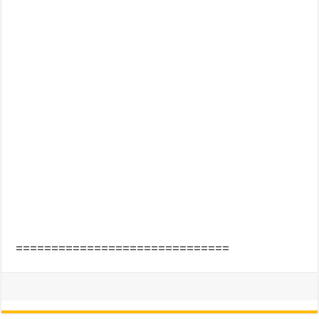
==============================