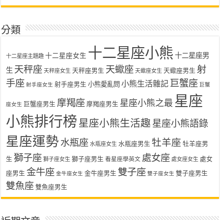
分類
十二星座小熊
十二星座女生
十二星座男
十二星座主題趣
天秤座
天蠍座
射
生
天秤座男生
天蠍座男生
天秤座女生
天蠍座女生
手座
巨蟹座
小熊生活雜記
射手座男生
小熊愛亂問
射手座女生
巨蟹
星座
摩羯座
星座小熊之最
巨蟹座男生
摩羯座男生
座女生
小熊排行榜
星座小熊生活趣
星座小熊語錄
星座運勢
水瓶座
牡羊座
水瓶座男生
牡羊座男
水瓶座女生
獅子座
處女座
生
獅子座男生
處女
看星座學英文
獅子座女生
處女座女生
金牛座
雙子座
座男生
金牛座男生
雙子座男生
金牛座女生
雙子座女生
雙魚座
雙魚座男生